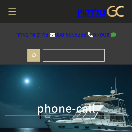
דלג
גולדקוין
תוכן
ווטסאפ
058-5005233
צרו קשר באתר
חיפוש
phone-call